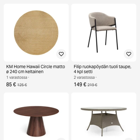
KM Home Hawaii Circle matto
Filip ruokapöydän tuoli taupe,
ø 240 cm keltainen
4 kpl setti
1 varastossa ·
2 varastossa ·
85 €
149 €
125 €
219 €