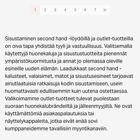
1
2
3
4
5
6
7
Sisustaminen second hand -löydöillä ja outlet-tuotteilla
on oiva tapa yhdistää tyyli ja vastuullisuus. Valitsemalla
käytettyjä huonekaluja ja sisustustuotteita pienennät
ympäristökuormitusta ja annat jo olemassa oleville
esineille uuden elämän. Laadukkaat second hand -
kalusteet, valaisimet, matot ja sisustusesineet tarjoavat
ainutlaatuisia ratkaisuja kodin sisustamiseen, usein
huomattavasti edullisemmin kuin uutena ostettaessa.
Valikoimamme outlet-tuotteet tulevat puolestaan
suoraan huonekalubrändeiltä ja jälleenmyyjiltä. Ne ovat
käyttämättömiä asiakaspalautuksia tai
näyttelykappaleita, jotka eivät enää sovi
kumppaneidemme tavallisiin myyntikanaviin.