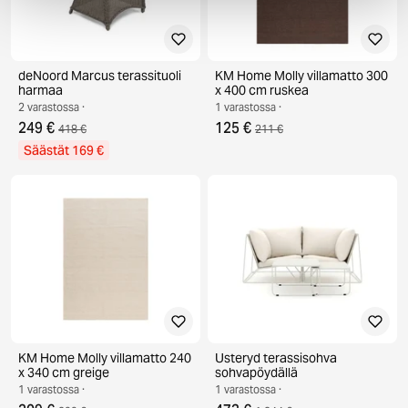
deNoord Marcus terassituoli
KM Home Molly villamatto 300
harmaa
x 400 cm ruskea
2 varastossa ·
1 varastossa ·
249 €
125 €
418 €
211 €
Säästät 169 €
KM Home Molly villamatto 240
Usteryd terassisohva
x 340 cm greige
sohvapöydällä
1 varastossa ·
1 varastossa ·