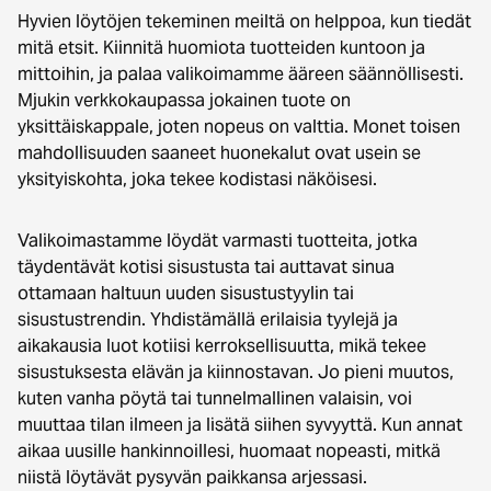
Hyvien löytöjen tekeminen meiltä on helppoa, kun tiedät
mitä etsit. Kiinnitä huomiota tuotteiden kuntoon ja
mittoihin, ja palaa valikoimamme ääreen säännöllisesti.
Mjukin verkkokaupassa jokainen tuote on
yksittäiskappale, joten nopeus on valttia. Monet toisen
mahdollisuuden saaneet huonekalut ovat usein se
yksityiskohta, joka tekee kodistasi näköisesi.
Valikoimastamme löydät varmasti tuotteita, jotka
täydentävät kotisi sisustusta tai auttavat sinua
ottamaan haltuun uuden sisustustyylin tai
sisustustrendin. Yhdistämällä erilaisia tyylejä ja
aikakausia luot kotiisi kerroksellisuutta, mikä tekee
sisustuksesta elävän ja kiinnostavan. Jo pieni muutos,
kuten vanha pöytä tai tunnelmallinen valaisin, voi
muuttaa tilan ilmeen ja lisätä siihen syvyyttä. Kun annat
aikaa uusille hankinnoillesi, huomaat nopeasti, mitkä
niistä löytävät pysyvän paikkansa arjessasi.