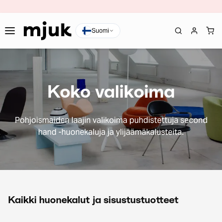
Suomi
Koko valikoima
Pohjoismaiden laajin valikoima puhdistettuja second
hand -huonekaluja ja ylijäämäkalusteita.
Kaikki huonekalut ja sisustustuotteet