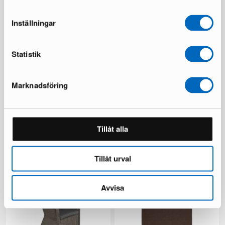
Inställningar
Statistik
Marknadsföring
Ariany sohvamoduuli
Beliani Sersale terassituoli
musta, 4 kpl setti
1 varastossa ·
Tillåt alla
1 varastossa ·
189 €
149 €
249 €
Säästät 100 €
Tillåt urval
Avvisa