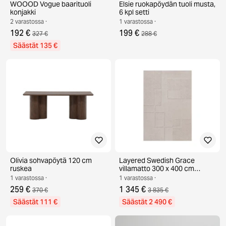
WOOOD Vogue baarituoli
Elsie ruokapöydän tuoli musta,
konjakki
6 kpl setti
2 varastossa ·
1 varastossa ·
192 €
199 €
327 €
288 €
Säästät 135 €
Olivia sohvapöytä 120 cm
Layered Swedish Grace
ruskea
villamatto 300 x 400 cm
Oatmeal
1 varastossa ·
1 varastossa ·
259 €
1 345 €
370 €
3 835 €
Säästät 111 €
Säästät 2 490 €