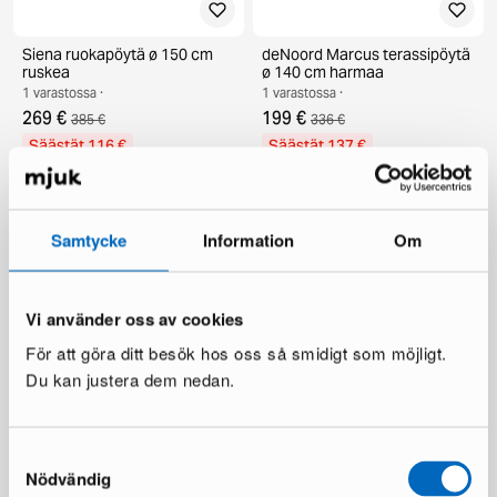
Siena ruokapöytä ø 150 cm
deNoord Marcus terassipöytä
ruskea
ø 140 cm harmaa
1 varastossa ·
1 varastossa ·
269 €
199 €
385 €
336 €
Säästät 116 €
Säästät 137 €
Samtycke
Information
Om
Vi använder oss av cookies
För att göra ditt besök hos oss så smidigt som möjligt.
Du kan justera dem nedan.
KM Home Relax matto 240 x
Chesterfield Lyx nojatuoli
300 cm valkoinen
tummanruskea nahka
1 varastossa ·
1 varastossa ·
Samtyckesval
110 €
335 €
481 €
Nödvändig
Säästät 146 €