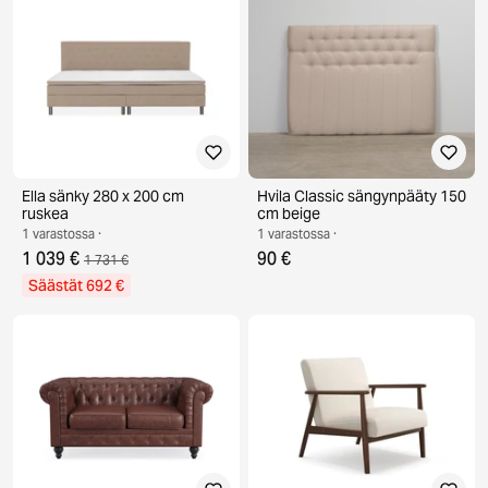
Ella sänky 280 x 200 cm
Hvila Classic sängynpääty 150
ruskea
cm beige
1 varastossa ·
1 varastossa ·
1 039 €
90 €
1 731 €
Säästät 692 €