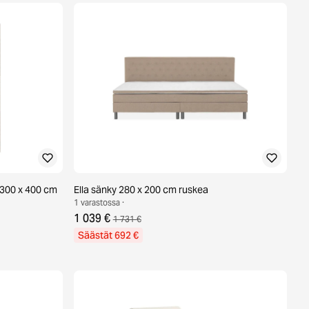
 300 x 400 cm
Ella sänky 280 x 200 cm ruskea
1 varastossa ·
1 039 €
1 731 €
Säästät 692 €