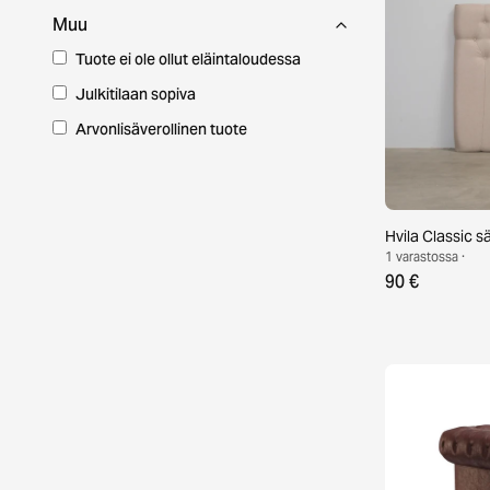
Muu
Tuote ei ole ollut eläintaloudessa
Julkitilaan sopiva
Arvonlisäverollinen tuote
Hvila Classic 
1 varastossa ·
90 €