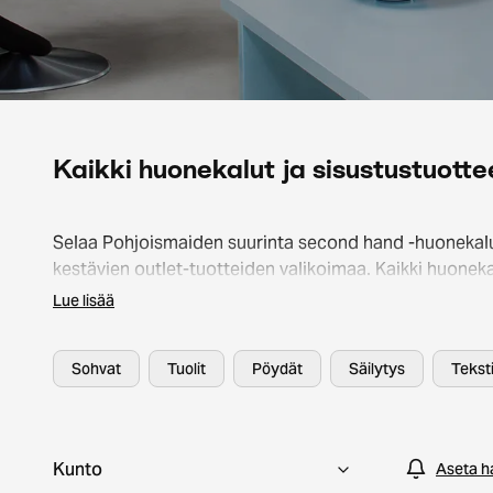
Kaikki huonekalut ja sisustustuotte
Selaa Pohjoismaiden suurinta second hand -huonekalu
kestävien outlet-tuotteiden valikoimaa. Kaikki huoneka
valaisimet ja sisustusesineet on huolellisesti
Lue lisää
laatutarkastettu, jotta voit shoppailla turvallisin mielin
Valikoimasta löydät tunnettuja brändejä, kuten Artek, 
Sohvat
Tuolit
Pöydät
Säilytys
Teksti
Kodin1 – jopa 60 % edullisemmin. Kestävä sisustamine
ole koskaan ollut näin helppoa!
Kunto
Aseta h