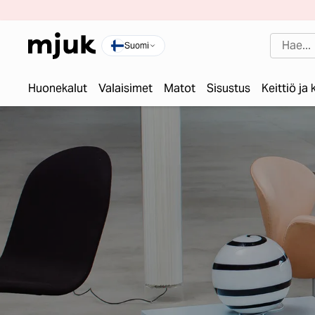
Suomi
Huonekalut
Valaisimet
Matot
Sisustus
Keittiö ja