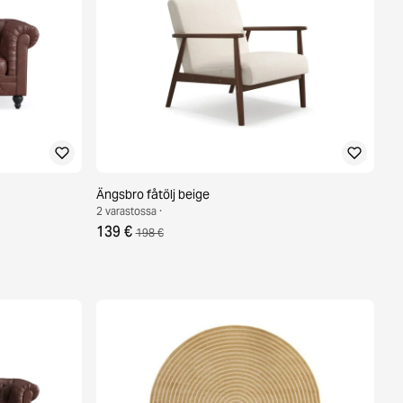
Ängsbro fåtölj beige
2 varastossa ·
139 €
198 €