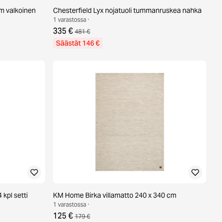
m valkoinen
Chesterfield Lyx nojatuoli tummanruskea nahka
1 varastossa ·
335 €
481 €
Säästät 146 €
 kpl setti
KM Home Birka villamatto 240 x 340 cm
1 varastossa ·
125 €
179 €