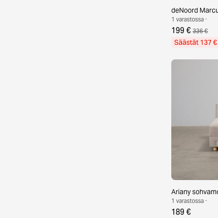
deNoord Marcu
1 varastossa ·
199 €
336 €
Säästät 137 €
Ariany sohvam
1 varastossa ·
189 €