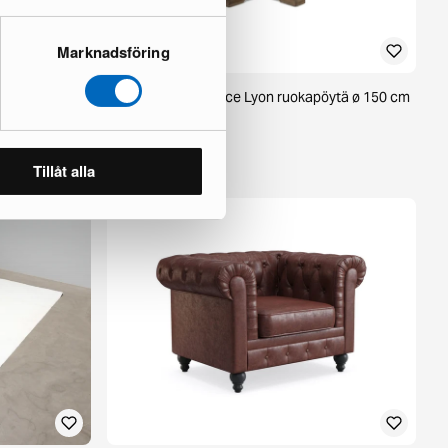
Marknadsföring
Scandinavian Choice Lyon ruokapöytä ø 150 cm
1 varastossa ·
359 €
598 €
Säästät 239 €
Tillåt alla