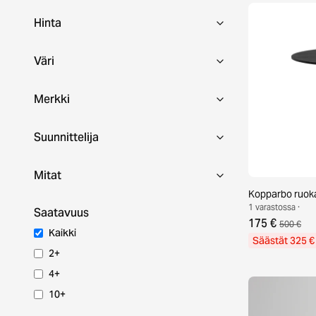
Hinta
Väri
Merkki
Suunnittelija
Mitat
Kopparbo ruok
1 varastossa ·
Saatavuus
175 €
500 €
Kaikki
Säästät 325 €
2+
4+
10+