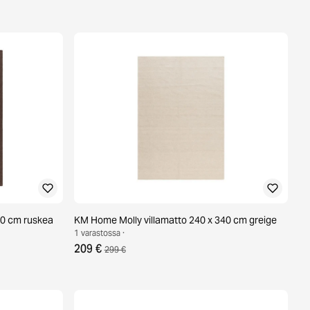
00 cm ruskea
KM Home Molly villamatto 240 x 340 cm greige
1 varastossa ·
209 €
299 €