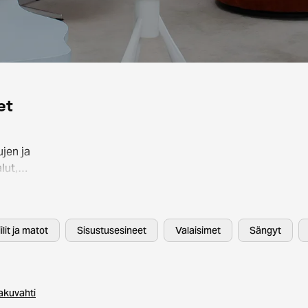
et
jen ja
lut,
.
HAY ja
ilit ja matot
Sisustusesineet
Valaisimet
Sängyt
n ei
akuvahti