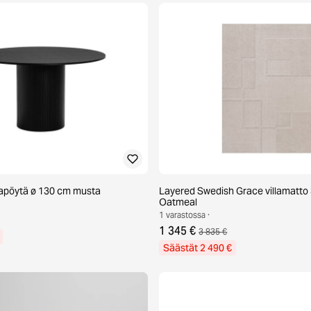
apöytä ø 130 cm musta
Layered Swedish Grace villamatto
Oatmeal
1 varastossa ·
1 345 €
3 835 €
Säästät 2 490 €