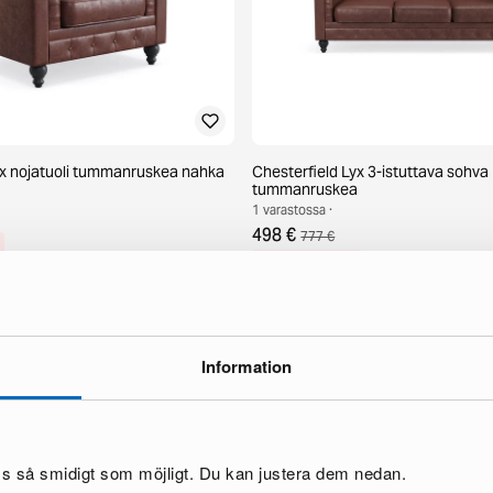
yx nojatuoli tummanruskea nahka
Chesterfield Lyx 3-istuttava sohva
tummanruskea
1 varastossa ·
498 €
777 €
Säästät 279 €
Information
oss så smidigt som möjligt. Du kan justera dem nedan.