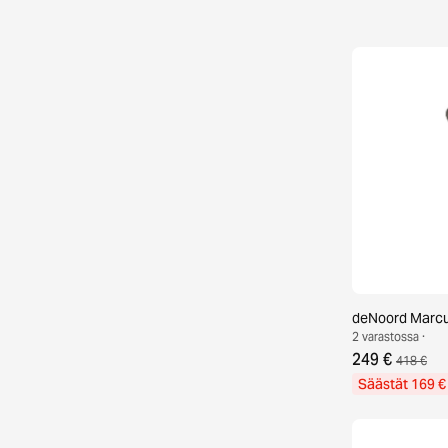
deNoord Marcus
2 varastossa ·
249 €
418 €
Säästät 169 €