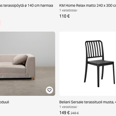
s terassipöytä ø 140 cm harmaa
KM Home Relax matto 240 x 300 c
1 varastossa ·
110 €
oduuli
Beliani Sersale terassituoli musta, 4
1 varastossa ·
149 €
249 €