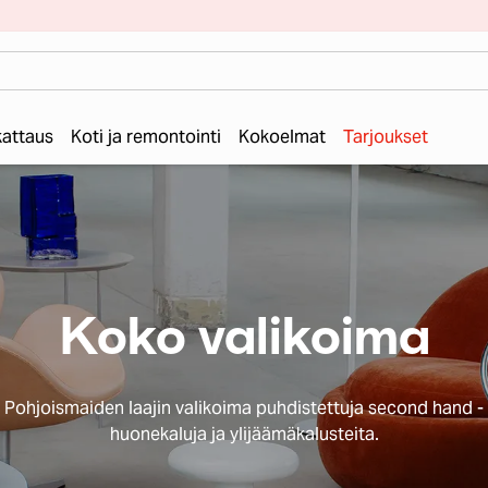
 kattaus
Koti ja remontointi
Kokoelmat
Tarjoukset
Koko valikoima
Pohjoismaiden laajin valikoima puhdistettuja second hand -
huonekaluja ja ylijäämäkalusteita.