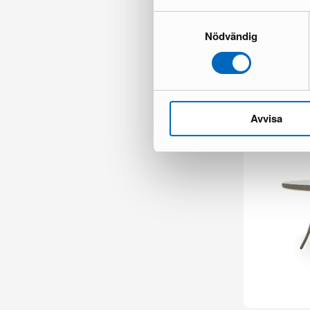
Samtyckesval
Nödvändig
Filip ruokapöydä
2 varastossa ·
149 €
219 €
Avvisa