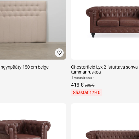
sängynpääty 150 cm beige
Chesterfield Lyx 2-istuttava sohva
tummanruskea
1 varastossa ·
419 €
598 €
Säästät 179 €