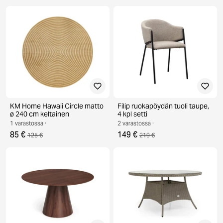
KM Home Hawaii Circle matto
Filip ruokapöydän tuoli taupe,
ø 240 cm keltainen
4 kpl setti
1 varastossa ·
2 varastossa ·
85 €
149 €
125 €
219 €