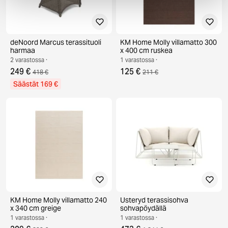
deNoord Marcus terassituoli
KM Home Molly villamatto 300
harmaa
x 400 cm ruskea
2 varastossa ·
1 varastossa ·
249 €
125 €
418 €
211 €
Säästät 169 €
KM Home Molly villamatto 240
Usteryd terassisohva
x 340 cm greige
sohvapöydällä
1 varastossa ·
1 varastossa ·