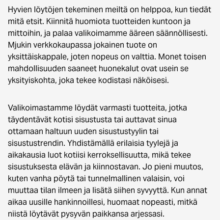
Hyvien löytöjen tekeminen meiltä on helppoa, kun tiedät
mitä etsit. Kiinnitä huomiota tuotteiden kuntoon ja
mittoihin, ja palaa valikoimamme ääreen säännöllisesti.
Mjukin verkkokaupassa jokainen tuote on
yksittäiskappale, joten nopeus on valttia. Monet toisen
mahdollisuuden saaneet huonekalut ovat usein se
yksityiskohta, joka tekee kodistasi näköisesi.
Valikoimastamme löydät varmasti tuotteita, jotka
täydentävät kotisi sisustusta tai auttavat sinua
ottamaan haltuun uuden sisustustyylin tai
sisustustrendin. Yhdistämällä erilaisia tyylejä ja
aikakausia luot kotiisi kerroksellisuutta, mikä tekee
sisustuksesta elävän ja kiinnostavan. Jo pieni muutos,
kuten vanha pöytä tai tunnelmallinen valaisin, voi
muuttaa tilan ilmeen ja lisätä siihen syvyyttä. Kun annat
aikaa uusille hankinnoillesi, huomaat nopeasti, mitkä
niistä löytävät pysyvän paikkansa arjessasi.