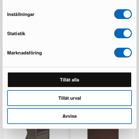
Inställningar
Statistik
Marknadsföring
Ariany sohvamoduuli
Beliani Sersale terassituoli
musta, 4 kpl setti
1 varastossa ·
Tillåt alla
1 varastossa ·
189 €
149 €
249 €
Säästät 100 €
Tillåt urval
Avvisa