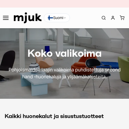
Suomi
Koko valikoima
Pohjoismaiden laajin valikoima puhdistettuja second
hand -huonekaluja ja ylijäämäkalusteita.
Kaikki huonekalut ja sisustustuotteet