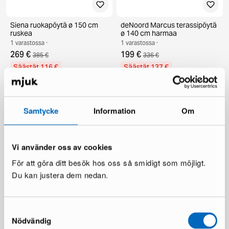
Siena ruokapöytä ø 150 cm
deNoord Marcus terassipöytä
ruskea
ø 140 cm harmaa
1 varastossa ·
1 varastossa ·
269 €
199 €
385 €
336 €
Säästät 116 €
Säästät 137 €
Samtycke
Information
Om
Vi använder oss av cookies
För att göra ditt besök hos oss så smidigt som möjligt.
Du kan justera dem nedan.
KM Home Relax matto 240 x
Chesterfield Lyx nojatuoli
300 cm valkoinen
tummanruskea nahka
1 varastossa ·
1 varastossa ·
Samtyckesval
110 €
335 €
481 €
Nödvändig
Säästät 146 €