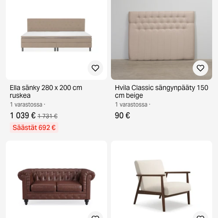
Ella sänky 280 x 200 cm
Hvila Classic sängynpääty 150
ruskea
cm beige
1 varastossa ·
1 varastossa ·
1 039 €
90 €
1 731 €
Säästät 692 €