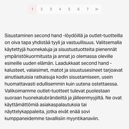
1
2
3
4
5
6
7
Sisustaminen second hand -löydöillä ja outlet-tuotteilla
on oiva tapa yhdistää tyyli ja vastuullisuus. Valitsemalla
käytettyjä huonekaluja ja sisustustuotteita pienennät
ympäristökuormitusta ja annat jo olemassa oleville
esineille uuden elämän. Laadukkaat second hand -
kalusteet, valaisimet, matot ja sisustusesineet tarjoavat
ainutlaatuisia ratkaisuja kodin sisustamiseen, usein
huomattavasti edullisemmin kuin uutena ostettaessa.
Valikoimamme outlet-tuotteet tulevat puolestaan
suoraan huonekalubrändeiltä ja jälleenmyyjiltä. Ne ovat
käyttämättömiä asiakaspalautuksia tai
näyttelykappaleita, jotka eivät enää sovi
kumppaneidemme tavallisiin myyntikanaviin.