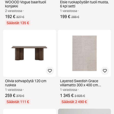
WOOOD Vogue baarituoli
Elsie ruokapöydän tuoli musta,
konjakki
6 kpl setti
2 varastossa ·
1 varastossa ·
192 €
199 €
327 €
288 €
Säästät 135 €
Olivia sohvapöytä 120 cm
Layered Swedish Grace
ruskea
villamatto 300 x 400 cm
Oatmeal
1 varastossa ·
1 varastossa ·
259 €
1 345 €
370 €
3 835 €
Säästät 111 €
Säästät 2 490 €