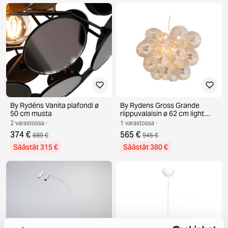
By Rydéns Vanita plafondi ø
By Rydens Gross Grande
50 cm musta
riippuvalaisin ø 62 cm light
amber
2 varastossa ·
1 varastossa ·
374 €
565 €
689 €
945 €
Säästät 315 €
Säästät 380 €