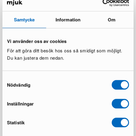
Samtycke
Information
Om
By Rydéns Puls lattiavalaisin
By Rydéns Puls riippuvalaisin
valkoinen
1 varastossa ·
1 varastossa ·
71 €
116 €
234 €
383 €
Vi använder oss av cookies
Säästät 149 €
För att göra ditt besök hos oss så smidigt som möjligt.
Du kan justera dem nedan.
Samtyckesval
Nödvändig
Inställningar
By Rydéns Punto
By Rydéns Vanita plafondi ø
pöytävalaisin musta
50 cm
Statistik
5 varastossa ·
4 varastossa ·
102 €
425 €
197 €
689 €