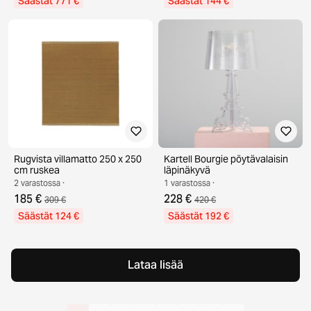
Säästät 771 €
Säästät 144 €
Rugvista villamatto 250 x 250
Kartell Bourgie pöytävalaisin
cm ruskea
läpinäkyvä
2 varastossa ·
1 varastossa ·
185 €
228 €
309 €
420 €
Säästät 124 €
Säästät 192 €
Lataa lisää