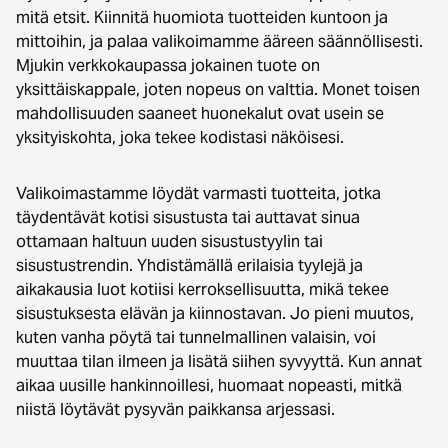
mitä etsit. Kiinnitä huomiota tuotteiden kuntoon ja
mittoihin, ja palaa valikoimamme ääreen säännöllisesti.
Mjukin verkkokaupassa jokainen tuote on
yksittäiskappale, joten nopeus on valttia. Monet toisen
mahdollisuuden saaneet huonekalut ovat usein se
yksityiskohta, joka tekee kodistasi näköisesi.
Valikoimastamme löydät varmasti tuotteita, jotka
täydentävät kotisi sisustusta tai auttavat sinua
ottamaan haltuun uuden sisustustyylin tai
sisustustrendin. Yhdistämällä erilaisia tyylejä ja
aikakausia luot kotiisi kerroksellisuutta, mikä tekee
sisustuksesta elävän ja kiinnostavan. Jo pieni muutos,
kuten vanha pöytä tai tunnelmallinen valaisin, voi
muuttaa tilan ilmeen ja lisätä siihen syvyyttä. Kun annat
aikaa uusille hankinnoillesi, huomaat nopeasti, mitkä
niistä löytävät pysyvän paikkansa arjessasi.