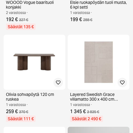
WOOOD Vogue baarituoli
Elsie ruokapöydän tuoli musta,
konjakki
6 kpl setti
2 varastossa ·
1 varastossa ·
192 €
199 €
327 €
288 €
Säästät 135 €
Olivia sohvapöytä 120 cm
Layered Swedish Grace
ruskea
villamatto 300 x 400 cm
Oatmeal
1 varastossa ·
1 varastossa ·
259 €
1 345 €
370 €
3 835 €
Säästät 111 €
Säästät 2 490 €