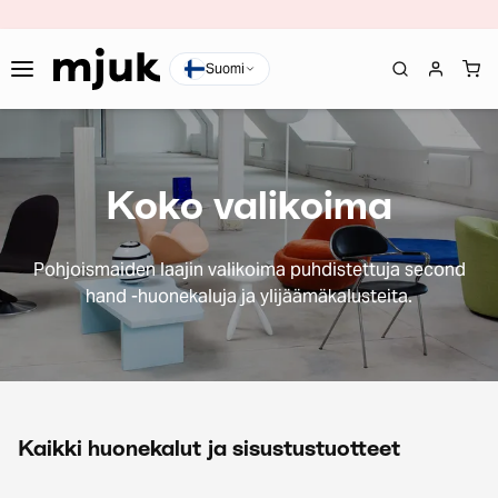
Suomi
Koko valikoima
Pohjoismaiden laajin valikoima puhdistettuja second
hand -huonekaluja ja ylijäämäkalusteita.
Kaikki huonekalut ja sisustustuotteet