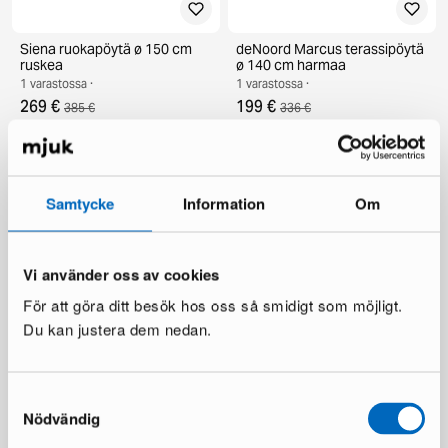
Siena ruokapöytä ø 150 cm
deNoord Marcus terassipöytä
ruskea
ø 140 cm harmaa
1 varastossa ·
1 varastossa ·
269 €
199 €
385 €
336 €
Säästät 116 €
Säästät 137 €
Samtycke
Information
Om
Vi använder oss av cookies
För att göra ditt besök hos oss så smidigt som möjligt.
Du kan justera dem nedan.
Chesterfield Lyx nojatuoli
Ariany sohvamoduuli
tummanruskea nahka
1 varastossa ·
1 varastossa ·
Samtyckesval
189 €
335 €
Nödvändig
481 €
Säästät 146 €