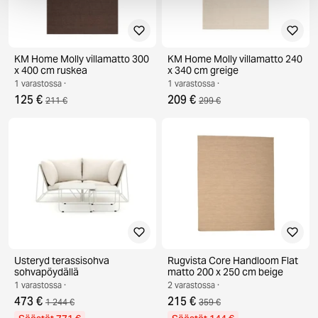
KM Home Molly villamatto 300
KM Home Molly villamatto 240
x 400 cm ruskea
x 340 cm greige
1 varastossa ·
1 varastossa ·
125 €
209 €
211 €
299 €
Usteryd terassisohva
Rugvista Core Handloom Flat
sohvapöydällä
matto 200 x 250 cm beige
1 varastossa ·
2 varastossa ·
473 €
215 €
1 244 €
359 €