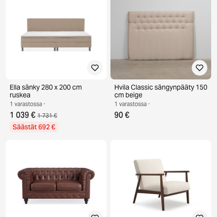
Ella sänky 280 x 200 cm
Hvila Classic sängynpääty 150
ruskea
cm beige
1 varastossa ·
1 varastossa ·
1 039 €
90 €
1 731 €
Säästät 692 €