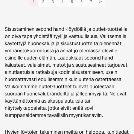
1
2
3
4
5
6
7
Sisustaminen second hand -löydöillä ja outlet-tuotteilla
on oiva tapa yhdistää tyyli ja vastuullisuus. Valitsemalla
käytettyjä huonekaluja ja sisustustuotteita pienennät
ympäristökuormitusta ja annat jo olemassa oleville
esineille uuden elämän. Laadukkaat second hand -
kalusteet, valaisimet, matot ja sisustusesineet tarjoavat
ainutlaatuisia ratkaisuja kodin sisustamiseen, usein
huomattavasti edullisemmin kuin uutena ostettaessa.
Valikoimamme outlet-tuotteet tulevat puolestaan
suoraan huonekalubrändeiltä ja jälleenmyyjiltä. Ne ovat
käyttämättömiä asiakaspalautuksia tai
näyttelykappaleita, jotka eivät enää sovi
kumppaneidemme tavallisiin myyntikanaviin.
Hyvien löytöjen tekeminen meiltä on helppoa, kun tiedät