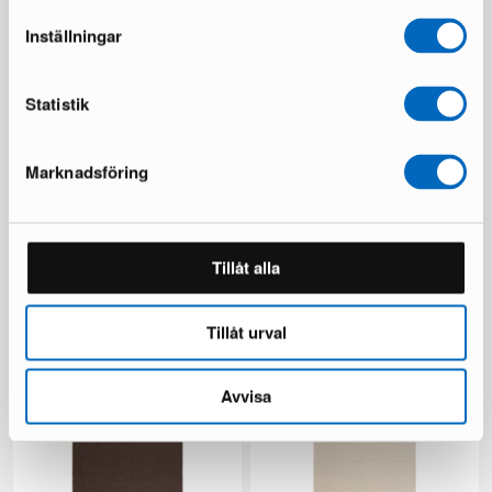
Inställningar
Statistik
Marknadsföring
Beliani Sersale terassituoli
deNoord Marcus terassituoli
musta, 4 kpl setti
harmaa
Tillåt alla
1 varastossa ·
2 varastossa ·
149 €
249 €
249 €
418 €
Tillåt urval
Säästät 100 €
Säästät 169 €
Avvisa