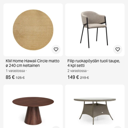
KM Home Hawaii Circle matto
Filip ruokapöydän tuoli taupe,
ø 240 cm keltainen
4 kpl setti
1 varastossa ·
2 varastossa ·
85 €
149 €
125 €
219 €