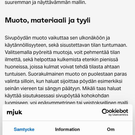
suuremman ja näyttävämmän mallin.
Muoto, materiaali ja tyyli
Sivupöydän muoto vaikuttaa sen ulkonäköön ja
käytännöllisyyteen, sekä sisustettavan tilan tuntumaan.
Valitsemalla pyöreitä muotoja, voit pehmentää tilan
ilmettä, sekä helpottaa kulkemista etenkin pienissä
huoneissa, joissa kulmat voivat tehdä tilasta ahtaan
tuntuisen. Suorakulmainen muoto on puolestaan paras
valinta silloin, kun haluat sijoittaa pöydän esimerkiksi
seinän viereen tai sängyn päätyyn. Mikäli taas haluat
käyttää sisutuksessasi sivupöytää kohokohdan
luomiseen, voi epäsymmetrinen tai veistoksellinen malli
olla paras valinta.
Sivupöydän materiaalivalinta vaikuttaa sekä
Samtycke
Information
Om
sisutettavan huoneen tunnelmaan, että kalusteen