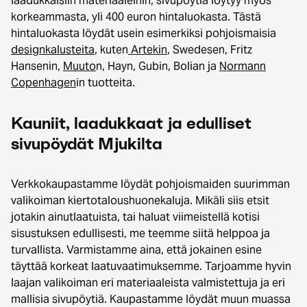
laadukkaisiin materiaaleihin, sivupöytiä löytyy myös
korkeammasta, yli 400 euron hintaluokasta. Tästä
hintaluokasta löydät usein esimerkiksi pohjoismaisia
designkalusteita
, kuten
Artekin
, Swedesen, Fritz
Hansenin,
Muuto
n, Hayn, Gubin, Bolian ja
Normann
Copenhagen
in tuotteita.
Kauniit, laadukkaat ja edulliset
sivupöydät Mjukilta
Verkkokaupastamme löydät pohjoismaiden suurimman
valikoiman kiertotaloushuonekaluja. Mikäli siis etsit
jotakin ainutlaatuista, tai haluat viimeistellä kotisi
sisustuksen edullisesti, me teemme siitä helppoa ja
turvallista. Varmistamme aina, että jokainen esine
täyttää korkeat laatuvaatimuksemme. Tarjoamme hyvin
laajan valikoiman eri materiaaleista valmistettuja ja eri
mallisia sivupöytiä. Kaupastamme löydät muun muassa