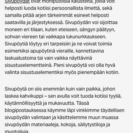
Sivupöydät
ovat monipuolisia kalusteita, joilla voit
helposti luoda kotiisi persoonallista ilmettä, sekä
samalla pitää arjen tärkeimmät esineet helposti
saatavilla ja järjestyksessä. Sivupöydän voi sijoittaa
moneen eri tilaan, kuten eteiseen, sängyn päätyyn,
sohvan viereen tai vaikkapa lukunurkkaukseen.
Sivupöytiä löytyy eri tarpeisiin ja ne voivat toimia
esimerkiksi apupöytinä vieraille, kannettavina
laskualustoina tai vain vaikka näyttävinä
sisustuselementteinä. Pieni sivupöytä voi olla hyvä
valinta sisustuselementiksi myös pienempään kotiin.
Sivupöytä on siis enemmän kuin vain paikka, johon
laskea kahvikuppi – sen avulla voit tuoda kotiisi tyyliä,
käytännöllisyyttä ja mukavuutta. Tässä
blogipostauksessa käymme läpi vinkkimme täydellisen
sivupöydän valintaan ja käsittelemme muun muassa
sivupöydän materiaaleja, kokoja, säilytystiloja ja
muotoiluja.