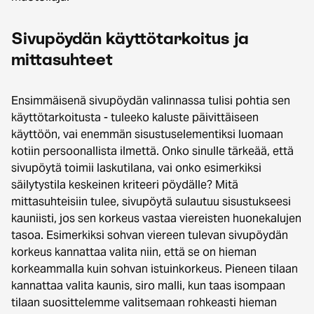
Sivupöydän käyttötarkoitus ja
mittasuhteet
Ensimmäisenä sivupöydän valinnassa tulisi pohtia sen
käyttötarkoitusta - tuleeko kaluste päivittäiseen
käyttöön, vai enemmän sisustuselementiksi luomaan
kotiin persoonallista ilmettä. Onko sinulle tärkeää, että
sivupöytä toimii laskutilana, vai onko esimerkiksi
säilytystila keskeinen kriteeri pöydälle? Mitä
mittasuhteisiin tulee, sivupöytä sulautuu sisustukseesi
kauniisti, jos sen korkeus vastaa viereisten huonekalujen
tasoa. Esimerkiksi sohvan viereen tulevan sivupöydän
korkeus kannattaa valita niin, että se on hieman
korkeammalla kuin sohvan istuinkorkeus. Pieneen tilaan
kannattaa valita kaunis, siro malli, kun taas isompaan
tilaan suosittelemme valitsemaan rohkeasti hieman