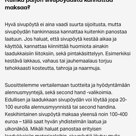
maksaa?
Hyvä sivupöytä ei aina vaadi suurta sijoitusta, mutta
sivupöydän hankinnassa kannattaa kuitenkin panostaa
laatuun. Jos haluat, että sivupöytä kestää aikaa ja
käyttöä, kannattaa kiinnittää huomiota ainakin
laadukkaisiin liitoksiin, sekä pintakäsittelyyn. Esimerkiksi
kestävä lakkaus, vahaus tai jauhemaalaus torjuu
tehokkaasti kosteutta, tahroja ja naarmuja.
Suosittelemme vertailemaan tuotteita ja hyödyntämään
alennusmyyntejä, sekä second hand -valikoimia.
Edullisen ja laadukkaan sivupöydän voi löytää jopa 20-
100 eurolla alennusmyynnistä tai second handina.
Keskihintainen sivupöytä maksaa yleensä noin 100-400
euroa – tällä saat hyvän yhdistelmän laatua ja
ulkonäköä. Mikäli haluat panostaa erityisen