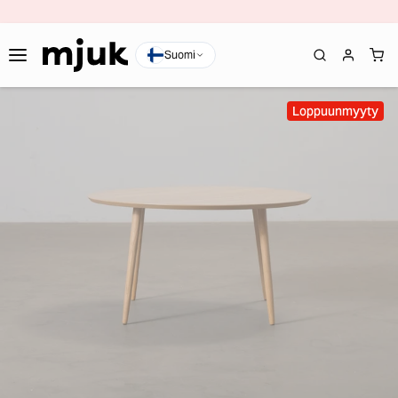
Suomi
Loppuunmyyty