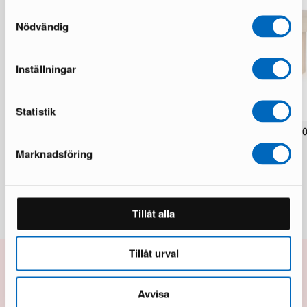
Samtyckesval
Nödvändig
Inställningar
Statistik
Olivia sohvapöytä 120 cm ruskea
Kopparbo sohvapöytä ø 9
1 varastossa · Upouusi kunto
1 varastossa · Hyvä kunto
Marknadsföring
260 €
166 €
371 €
301 €
Säästät 111 €
Säästät 135 €
Tillåt alla
Tillåt urval
10% alennusta seuraavasta
Avvisa