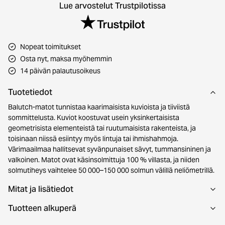
Lue arvostelut Trustpilotissa
Nopeat toimitukset
Osta nyt, maksa myöhemmin
14 päivän palautusoikeus
Tuotetiedot
Balutch-matot tunnistaa kaarimaisista kuvioista ja tiiviistä
sommittelusta. Kuviot koostuvat usein yksinkertaisista
geometrisista elementeistä tai ruutumaisista rakenteista, ja
toisinaan niissä esiintyy myös lintuja tai ihmishahmoja.
Värimaailmaa hallitsevat syvänpunaiset sävyt, tummansininen ja
valkoinen. Matot ovat käsinsolmittuja 100 % villasta, ja niiden
solmutiheys vaihtelee 50 000–150 000 solmun välillä neliömetrillä.
Mitat ja lisätiedot
Tuotteen alkuperä