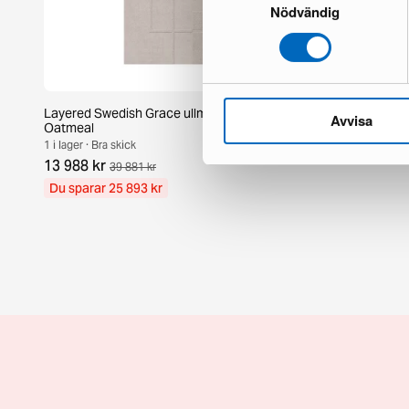
Nödvändig
Layered Swedish Grace ullmatta 300 x 400 cm
KM Home Hawa
Avvisa
Oatmeal
1 i lager · Nysk
1 i lager · Bra skick
884 kr
1 296 
13 988 kr
39 881 kr
Du sparar 25 893 kr