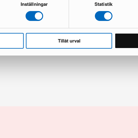
Inställningar
Statistik
ii Circle matta ø 240 cm gul
KM Home Relax matta 240 x 300 c
Tillåt urval
ick
1 i lager · Nyskick
1 140 kr
kr