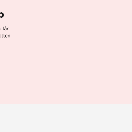
p
 får
atten