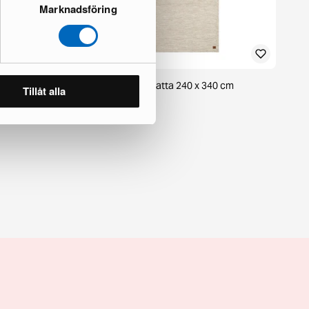
Marknadsföring
m vit
KM Home Birka ullmatta 240 x 340 cm
Tillåt alla
1 i lager · Nyskick
1 300 kr
1 865 kr