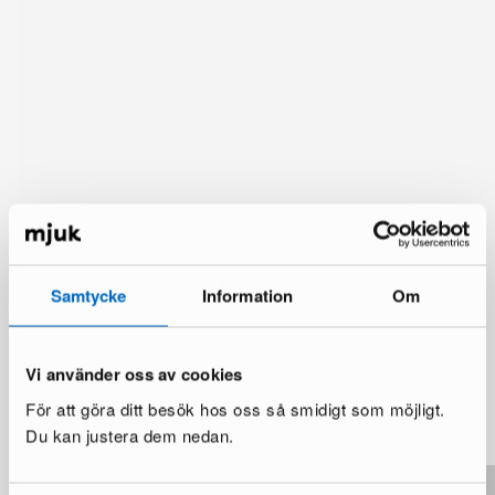
Samtycke
Information
Om
Vi använder oss av cookies
Du kanske också gillar
För att göra ditt besök hos oss så smidigt som möjligt.
Visa mer
Du kan justera dem nedan.