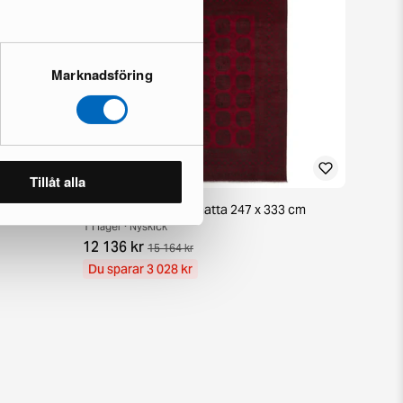
Marknadsföring
Tillåt alla
38 cm
Aktscha orientalisk matta 247 x 333 cm
1 i lager · Nyskick
12 136 kr
15 164 kr
Du sparar 3 028 kr