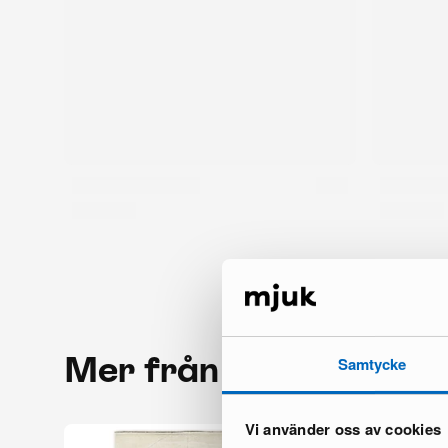
Mer från samma mär
Samtycke
Vi använder oss av cookies