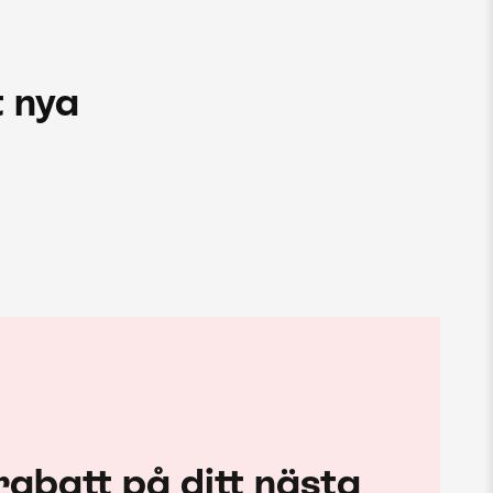
 nya
rabatt på ditt nästa