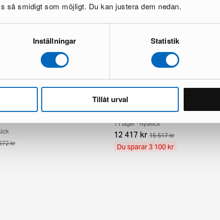
oss så smidigt som möjligt. Du kan justera dem nedan.
Inställningar
Statistik
Tillåt urval
ndknotted orientalisk matta 63 x
Aktscha orientalisk matta 249 x 3
1 i lager · Nyskick
kick
12 417 kr
15 517 kr
672 kr
Du sparar 3 100 kr