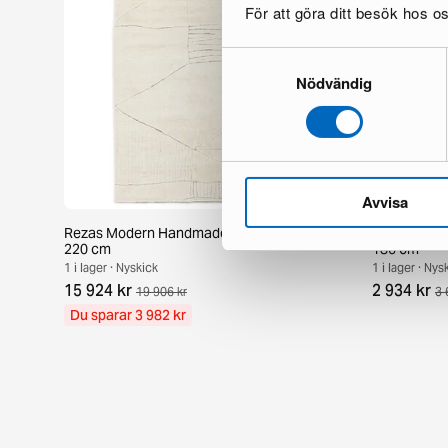
För att göra ditt besök hos 
Samtyckesval
Nödvändig
Avvisa
Rezas Modern Handmade Mix matta 200 x
Pakistan ha
220 cm
186 cm
1 i lager · Nyskick
1 i lager · Nys
15 924 kr
2 934 kr
19 906 kr
3 
Du sparar 3 982 kr