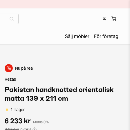
Sälj möbler
För företag
%
Nu på rea
Rezas
Pakistan handknotted orientalisk
matta 139 x 211 cm
1 i lager
6 233 kr
Moms 0%
9 173 kr
nypris