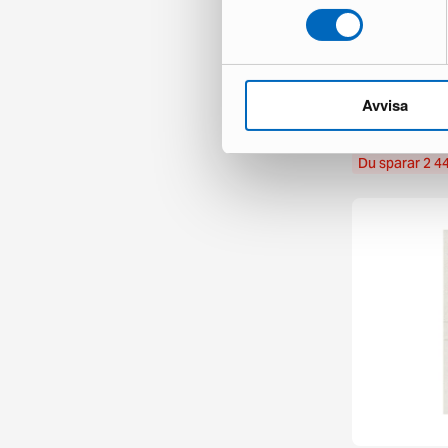
Layered Erik B
cm Teal
Avvisa
1 i lager ·
1 294 €
3 735 
Du sparar 2 4