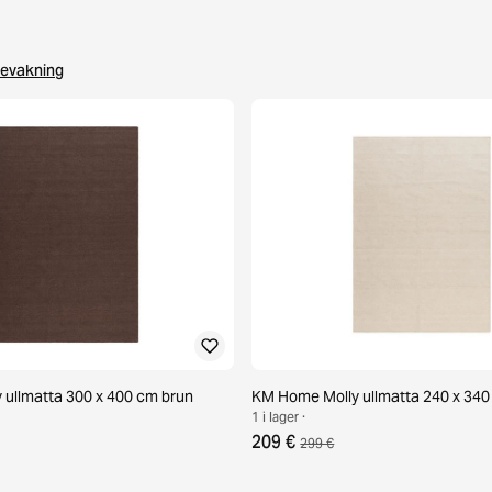
evakning
ullmatta 300 x 400 cm brun
KM Home Molly ullmatta 240 x 340
1 i lager ·
209 €
299 €