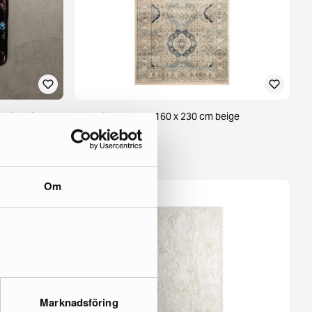
e 50 x 50 cm
Homefesto matta 160 x 230 cm beige
1 i lager ·
115 €
183 €
Om
Marknadsföring