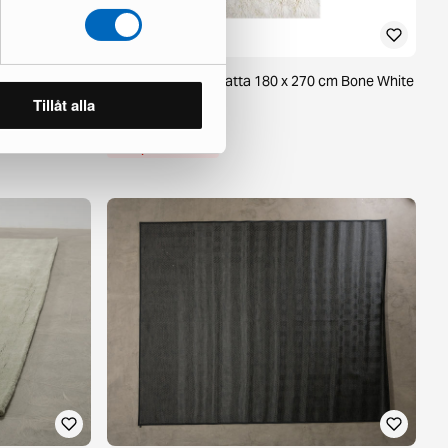
tta 170 x 300
Layered Shaggy matta 180 x 270 cm Bone White
1 i lager ·
Tillåt alla
722 €
1 145 €
Du sparar 423 €