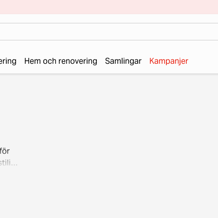
ering
Hem och renovering
Samlingar
Kampanjer
för
tiliga
? Hos
Gör en
ter