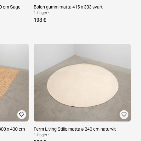
00 cm Sage
Bolon gummimatta 415 x 333 svart
1 i lager ·
198 €
300 x 400 cm
Ferm Living Stille matta ø 240 cm naturvit
1 i lager ·