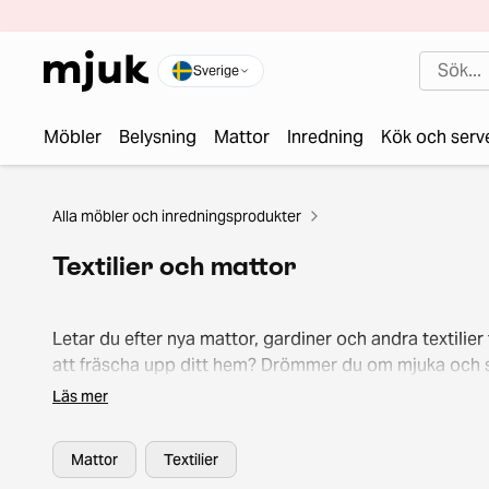
Sverige
Möbler
Belysning
Mattor
Inredning
Kök och serv
Alla möbler och inredningsprodukter
Textilier och mattor
Letar du efter nya mattor, gardiner och andra textilier 
att fräscha upp ditt hem? Drömmer du om mjuka och s
lösningar som skapar en trivsam atmosfär i olika rum
Läs mer
Mjuk hittar du ett brett utbud av cirkulära
heminredningstextilier för olika utrymmen och stilar. 
Mattor
Textilier
hållbar upgrade där hemma och klicka hem dina favori