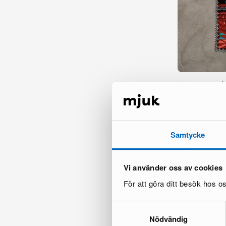
Klaus Haapanie
sammetskudde 
1 i lager ·
135 €
195 €
Samtycke
Vi använder oss av cookies
För att göra ditt besök hos 
Samtyckesval
Nödvändig