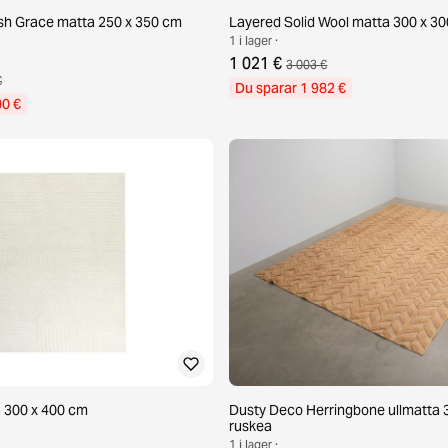
sh Grace matta 250 x 350 cm
Layered Solid Wool matta 300 x 3
1 i lager ·
1 021 €
3 003 €
€
Du sparar 1 982 €
00 €
a 300 x 400 cm
Dusty Deco Herringbone ullmatta 
ruskea
1 i lager ·