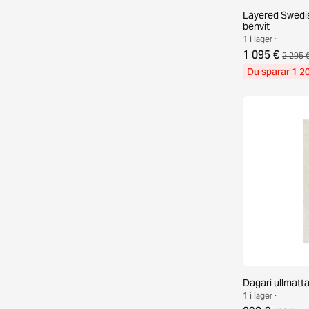
Layered Swedi
benvit
1 i lager ·
1 095 €
2 295 
Du sparar 1 2
Dagari ullmatt
1 i lager ·