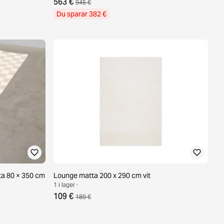
563 €
945 €
Du sparar 382 €
ta 80 × 350 cm
Lounge matta 200 x 290 cm vit
1 i lager ·
109 €
189 €