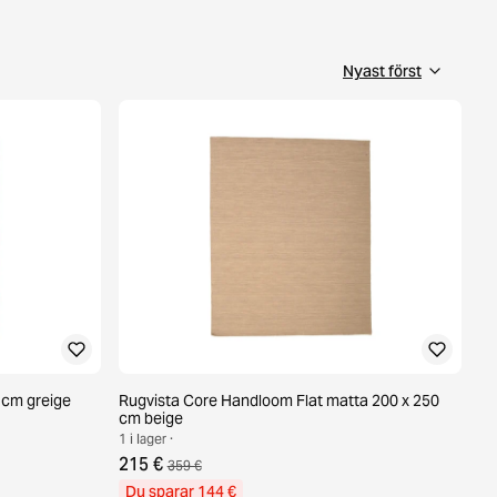
 cm greige
Rugvista Core Handloom Flat matta 200 x 250
cm beige
1 i lager ·
215 €
359 €
Du sparar 144 €