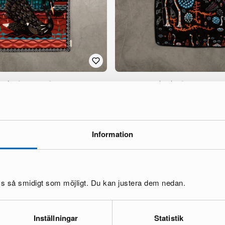
mi & Co. Black Swan
Klaus Haapaniemi & Co. Black Lak
60 x 60 cm svart
sammetskuddfodral
1 i lager ·
125 €
179 €
Information
oss så smidigt som möjligt. Du kan justera dem nedan.
Inställningar
Statistik