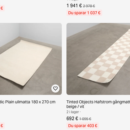
1 941 €
2 978 €
 €
Du sparar 1 037 €
ic Plain ullmatta 180 x 270 cm
Tinted Objects Hafstrom gångmat
beige / vit
2 i lager ·
692 €
1 095 €
 €
Du sparar 403 €