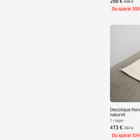
298 €
598 €
Du sparar 300
Decotique Nord
naturvit
1 i lager ·
473 €
797 €
Du sparar 324