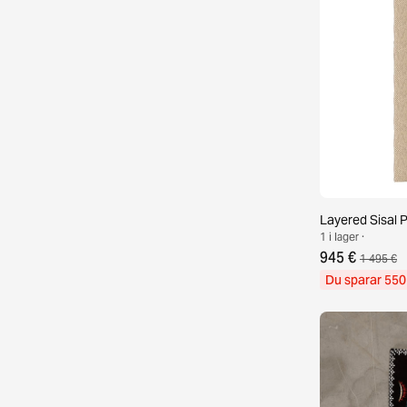
Layered Sisal 
1 i lager ·
945 €
1 495 €
Du sparar 550