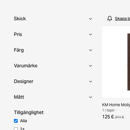
till fyndpris redan idag!
Skick
Skapa b
Pris
Färg
Varumärke
Designer
Mått
KM Home Molly 
1 i lager ·
Tillgänglighet
125 €
211 €
Alla
2+