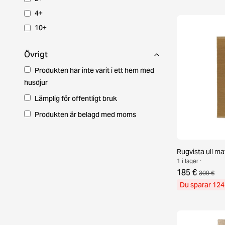
4+
10+
Övrigt
Produkten har inte varit i ett hem med
husdjur
Lämplig för offentligt bruk
Produkten är belagd med moms
Rugvista ull m
1 i lager ·
185 €
309 €
Du sparar 124