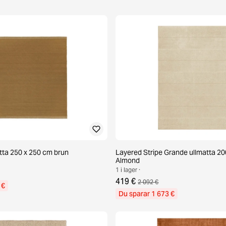
atta 250 x 250 cm brun
Layered Stripe Grande ullmatta 2
Almond
1 i lager ·
419 €
2 092 €
 €
Du sparar 1 673 €