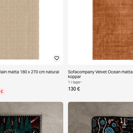
Plain matta 180 x 270 cm natural
Sofacompany Velvet Ocean matta
koppar
1 i lager ·
130 €
 €