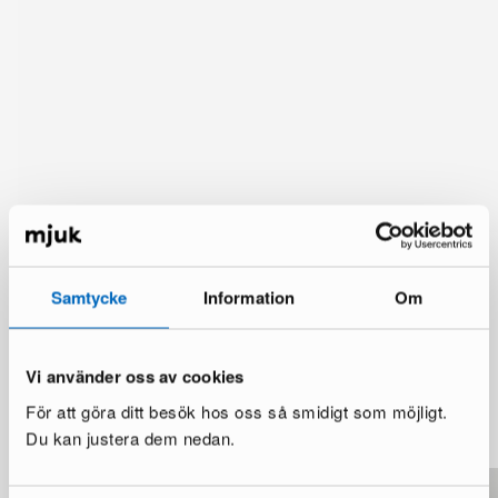
Samtycke
Information
Om
Vi använder oss av cookies
Du kanske också gillar
För att göra ditt besök hos oss så smidigt som möjligt.
Visa mer
Du kan justera dem nedan.