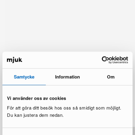
Samtycke
Information
Om
Vi använder oss av cookies
Du kanske också gillar
För att göra ditt besök hos oss så smidigt som möjligt.
Visa mer
Du kan justera dem nedan.