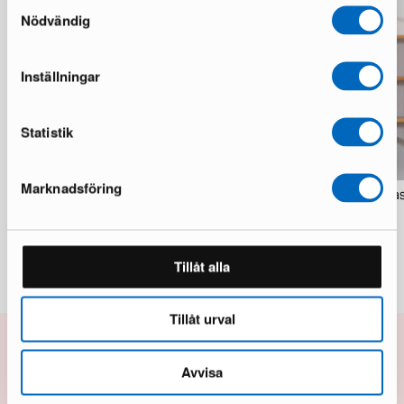
Samtyckesval
Nödvändig
Inställningar
Statistik
Marknadsföring
GRID System Original Grid
Burrow Index vägghylla i a
förvaringsmöbel
18 i lager · Nyskick
1 i lager · Utmärkt skick
2 683 kr
6 750 kr
Tillåt alla
Tillåt urval
Avvisa
Få 10% rabatt på nästa köp