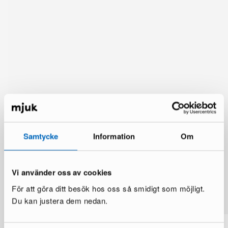
Samtycke
Information
Om
Vi använder oss av cookies
Du kanske också gillar
För att göra ditt besök hos oss så smidigt som möjligt.
Visa mer
Du kan justera dem nedan.