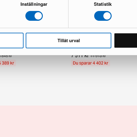
Inställningar
Statistik
Bratsberg Lozza ullmatta 300 x
Layered Shaggy matta 180 x 270
Tillåt urval
White
skick
1 i lager · Nyskick
7 511 kr
 845 kr
11 913 kr
5 389 kr
Du sparar 4 402 kr