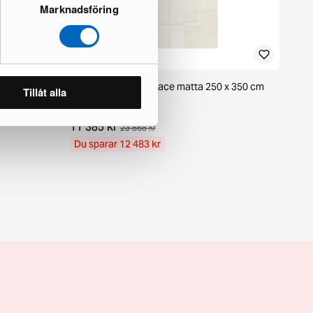
Marknadsföring
 cm Bone
Layered Swedish Grace matta 250 x 350 cm
Tillåt alla
benvit
1 i lager · Bra skick
11 385 kr
23 868 kr
Du sparar 12 483 kr