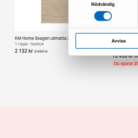
Nödvändig
KM Home Skagen ullmatta 200 x 300 cm beige
Layered Erik 
Avvisa
400 cm Teal
1 i lager · Nyskick
1 i lager · Okej 
2 132 kr
3 039 kr
13 456 kr
38
Du sparar 2