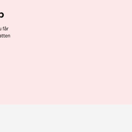
p
 får
atten