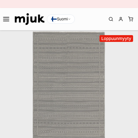
Suomi
Loppuunmyyty