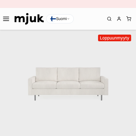
Suomi
Loppuunmyyty