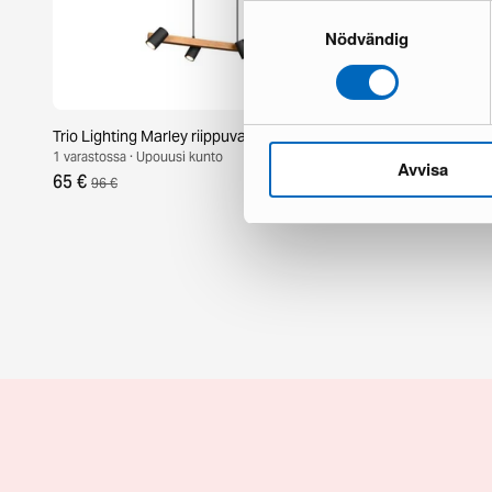
Samtyckesval
Nödvändig
Trio Lighting Marley riippuvalaisin musta
Orika kattova
1 varastossa · Upouusi kunto
1 varastossa · 
Avvisa
65 €
79 €
96 €
116 €