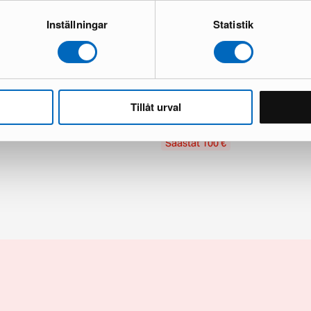
Inställningar
Statistik
laisin musta
Trio Lighting Doha plafondi ø 45 c
2kpl setti
Upouusi kunto
Tillåt urval
1 varastossa · Upouusi kunto
180 €
280 €
Säästät 100 €