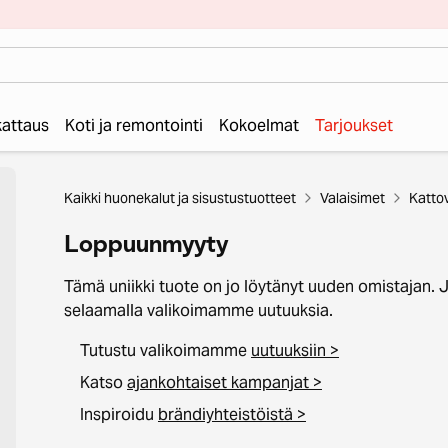
 kattaus
Koti ja remontointi
Kokoelmat
Tarjoukset
Kaikki huonekalut ja sisustustuotteet
Valaisimet
Katto
Loppuunmyyty
Tämä uniikki tuote on jo löytänyt uuden omistajan. 
selaamalla valikoimamme uutuuksia.
Tutustu valikoimamme
uutuuksiin >
Katso
ajankohtaiset kampanjat >
Inspiroidu
brändiyhteistöistä >