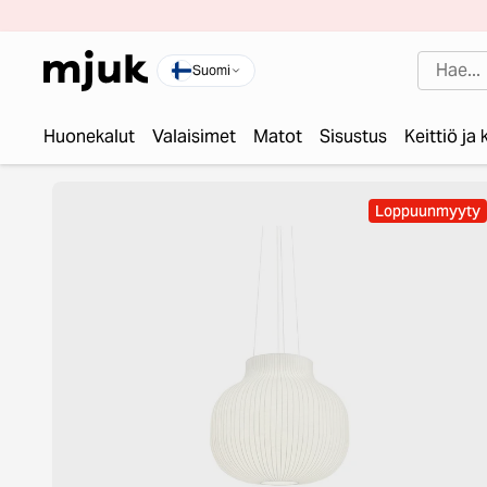
Suomi
Huonekalut
Valaisimet
Matot
Sisustus
Keittiö ja
Loppuunmyyty