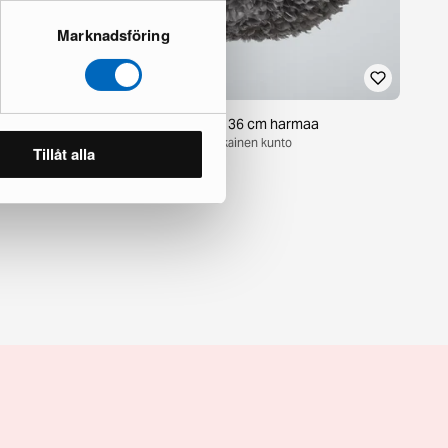
Marknadsföring
m messinki,
Nicola riippuvalaisin 36 cm harmaa
1 varastossa · Ensiluokkainen kunto
Tillåt alla
95 €
150 €