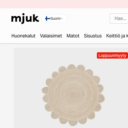
Suomi
Huonekalut
Valaisimet
Matot
Sisustus
Keittiö ja
Loppuunmyyty