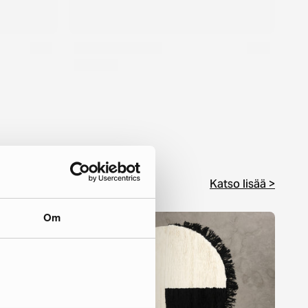
Katso lisää >
Om