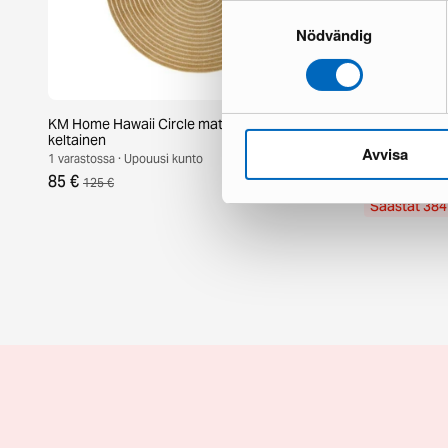
Samtyckesval
Nödvändig
KM Home Hawaii Circle matto ø 240 cm
Ferm Living S
keltainen
luonnonvalko
Avvisa
1 varastossa · Upouusi kunto
1 varastossa · 
85 €
565 €
125 €
949 €
Säästät 384