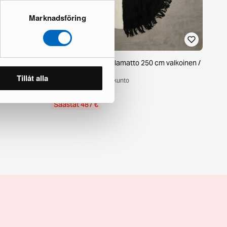
Marknadsföring
 270 cm Bone
Woven Works Arc villamatto 250 cm valkoinen /
musta
Tillåt alla
3 varastossa · Upouusi kunto
903 €
1 390 €
Säästät 487 €