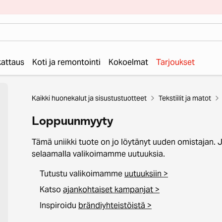
 kattaus
Koti ja remontointi
Kokoelmat
Tarjoukset
Kaikki huonekalut ja sisustustuotteet
Tekstiilit ja matot
Loppuunmyyty
Tämä uniikki tuote on jo löytänyt uuden omistajan. 
selaamalla valikoimamme uutuuksia.
Tutustu valikoimamme
uutuuksiin >
Katso
ajankohtaiset kampanjat >
Inspiroidu
brändiyhteistöistä >