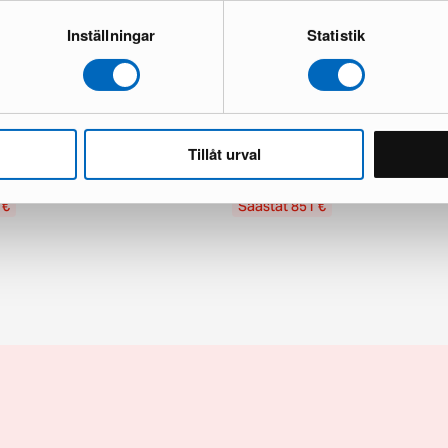
Inställningar
Statistik
tille villamatto ø 240 cm
Layered Residue villamatto 180 x
inen
White
Tillåt urval
Hyvä kunto
1 varastossa · Kohtalainen kunto
799 €
1 650 €
 €
Säästät 851 €