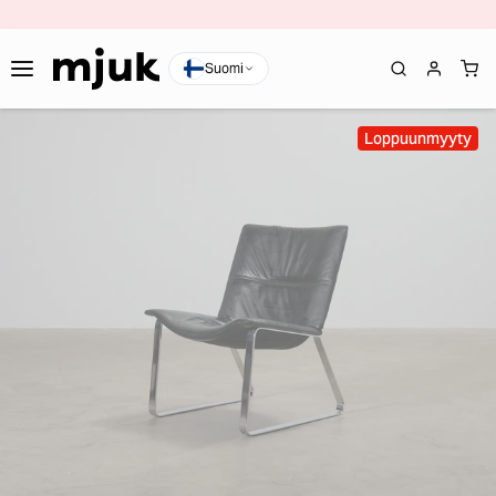
Suomi
Loppuunmyyty