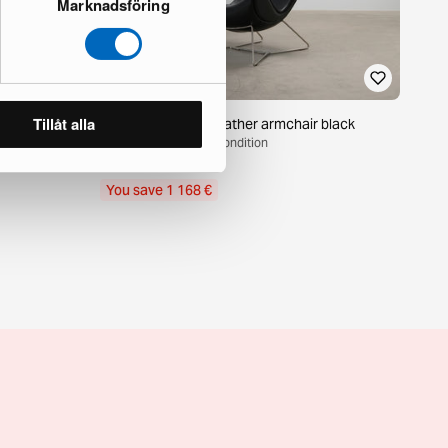
Marknadsföring
Tillåt alla
own leather
BoConcept Imola leather armchair black
1 in stock · Excellent condition
1 832 €
3 000 €
You save 1 168 €