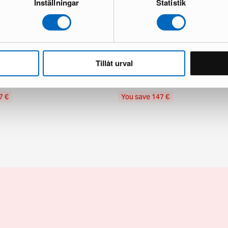
Inställningar
Statistik
Tillåt urval
Lyx armchair dark brown leather
Chesterfield Lyx armchair dark br
and new
1 in stock · Brand new
336 €
483 €
7 €
You save 147 €