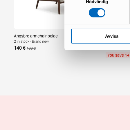
Nödvändig
Avvisa
Ängsbro armchair beige
Chesterfield 
2 in stock · Brand new
1 in stock · Br
140 €
336 €
199 €
483 €
You save 14