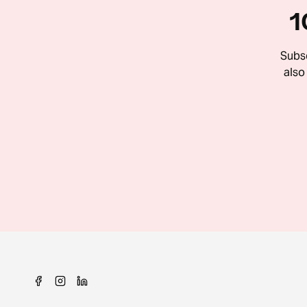
1
Subsc
also