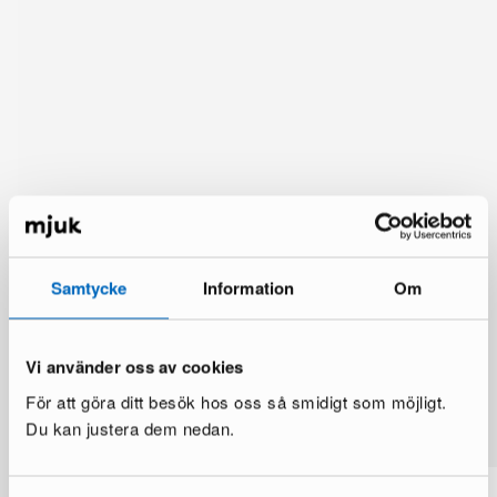
Samtycke
Information
Om
Vi använder oss av cookies
Du kanske också gillar
För att göra ditt besök hos oss så smidigt som möjligt.
Visa mer
Du kan justera dem nedan.