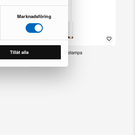
Marknadsföring
Tillåt alla
By Rydéns Puls pendellampa
1 i lager · Nyskick
739 kr
1 207 kr