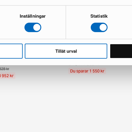
Inställningar
Statistik
Tillåt urval
Gross Grande pendellampa ø 62
By Rydéns Puls golvlampa vit
ber
1 i lager · Nyskick
ärkt skick
2 434 kr
3 984 kr
828 kr
Du sparar 1 550 kr
3 952 kr