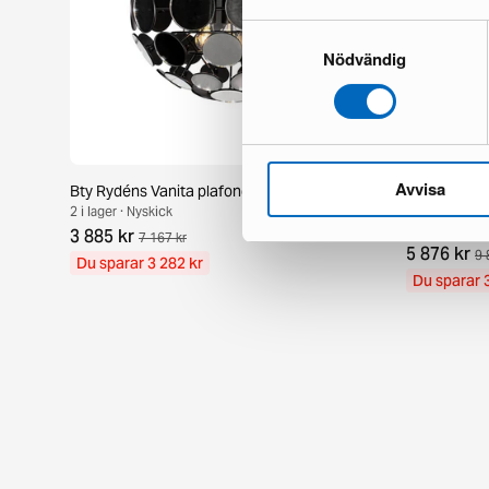
Samtyckesval
Nödvändig
Avvisa
Bty Rydéns Vanita plafond ø 50 cm svart
By Rydens 
cm light am
2 i lager · Nyskick
1 i lager · Utm
3 885 kr
7 167 kr
5 876 kr
9 
Du sparar 3 282 kr
Du sparar 