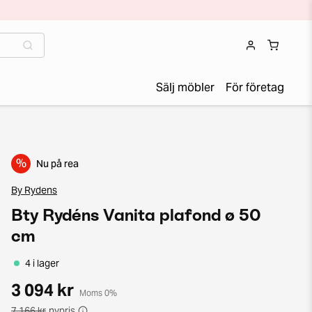
Sälj möbler
För företag
%
Nu på rea
By Rydens
Bty Rydéns Vanita plafond ø 50
cm
4 i lager
3 094 kr
Moms 0%
7 166 kr
nypris