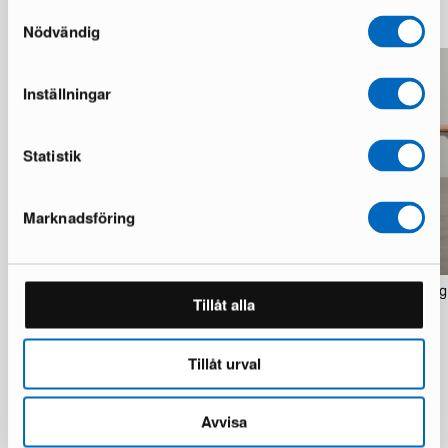
Mer från samma märke
Samtyckesval
Nödvändig
Inställningar
Statistik
Marknadsföring
Normann Copenhagen Grant L111
Normann Copenhagen Vig
Tillåt alla
vägglampa krom
1 i lager · Bra skick
1 i lager · Bra skick
3 667 kr
6 968 kr
4 837 kr
8 206 kr
Du sparar 3 301 kr
Tillåt urval
Du sparar 3 369 kr
Avvisa