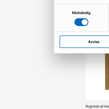
Samtyckesval
KM Home Molly 
Nödvändig
1 i lager ·
209 €
299 €
Avvisa
Rugvista ull m