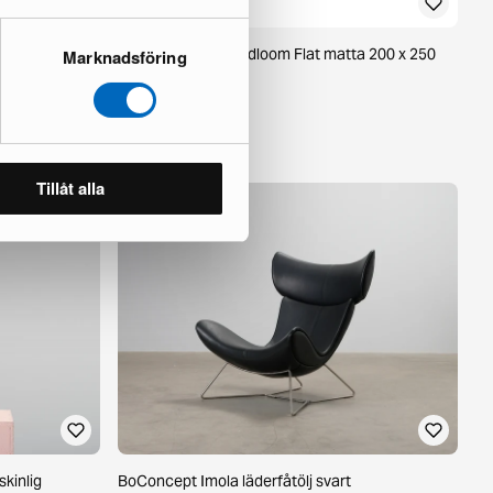
Rugvista Core Handloom Flat matta 200 x 250
Marknadsföring
cm beige
2 i lager ·
215 €
359 €
Du sparar 144 €
Tillåt alla
kinlig
BoConcept Imola läderfåtölj svart