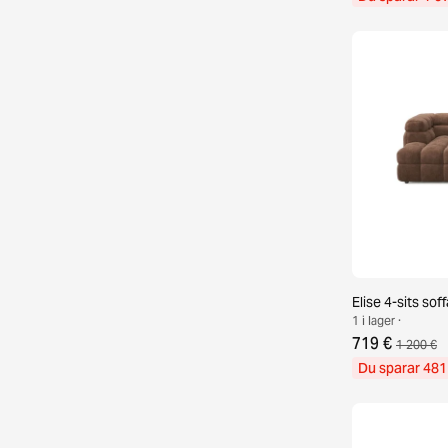
Elise 4-sits so
1 i lager ·
719 €
1 200 €
Du sparar 481