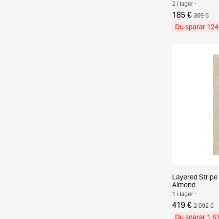
2 i lager ·
185 €
309 €
Du sparar 124
Layered Stripe
Almond
1 i lager ·
419 €
2 092 €
Du sparar 1 6