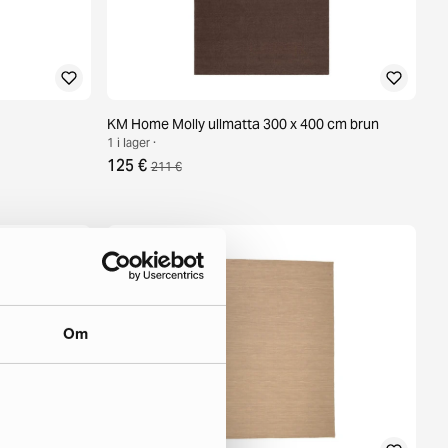
KM Home Molly ullmatta 300 x 400 cm brun
1 i lager ·
125 €
211 €
Om