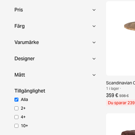
Pris
Färg
Varumärke
Designer
Mått
Scandinavian 
1 i lager ·
Tillgänglighet
359 €
598 €
Alla
Du sparar 239
2+
4+
10+