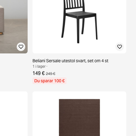
Beliani Sersale utestol svart, set om 4 st
1 i lager ·
149 €
249 €
Du sparar 100 €