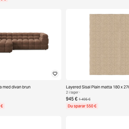
ffa med divan brun
Layered Sisal Plain matta 180 x 27
2 i lager ·
945 €
1 495 €
 €
Du sparar 550 €