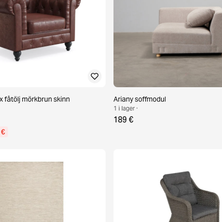
x fåtölj mörkbrun skinn
Ariany soffmodul
1 i lager ·
189 €
 €