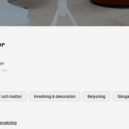
er
er
r och
så att
, HAY
er och mattor
Inredning & dekoration
Belysning
Sänga
evakning