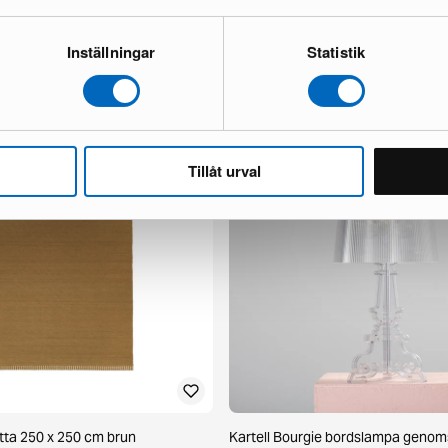
ullmatta 240 x 340 cm greige
Usteryd utesoffa med soffbord
Inställningar
Statistik
1 i lager ·
473 €
1 244 €
Du sparar 771 €
Tillåt urval
atta 250 x 250 cm brun
Kartell Bourgie bordslampa genoms