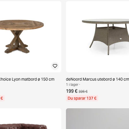
Choice Lyon matbord ø 150 cm
deNoord Marcus utebord ø 140 cm
1 i lager ·
199 €
336 €
 €
Du sparar 137 €