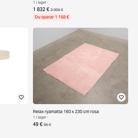
1 i lager ·
1 832 €
3 000 €
Du sparar 1 168 €
Relax ryamatta 160 x 230 cm rosa
1 i lager ·
49 €
85 €