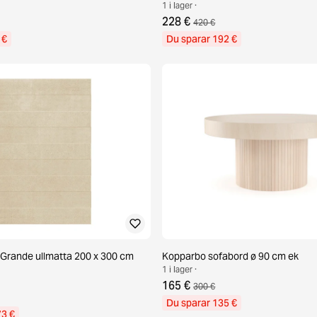
1 i lager ·
228 €
420 €
 €
Du sparar 192 €
 Grande ullmatta 200 x 300 cm
Kopparbo sofabord ø 90 cm ek
1 i lager ·
165 €
300 €
Du sparar 135 €
73 €