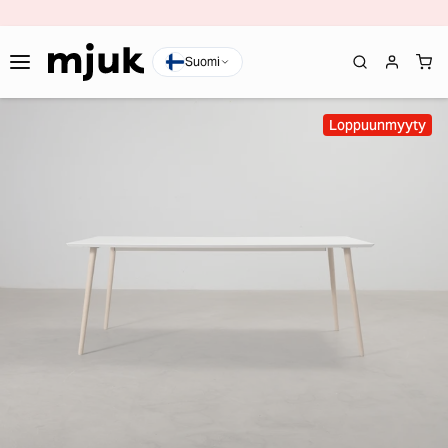
Suomi
Loppuunmyyty