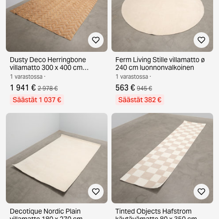
Dusty Deco Herringbone
Ferm Living Stille villamatto ø
villamatto 300 x 400 cm
240 cm luonnonvalkoinen
ruskea
1 varastossa ·
1 varastossa ·
1 941 €
563 €
2 978 €
945 €
Säästät 1 037 €
Säästät 382 €
Decotique Nordic Plain
Tinted Objects Hafstrom
villamatto 180 x 270 cm
käytävämatto 80 x 350 cm