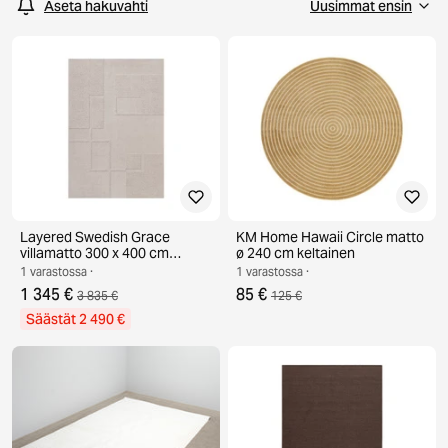
Aseta hakuvahti
Layered Swedish Grace
KM Home Hawaii Circle matto
villamatto 300 x 400 cm
ø 240 cm keltainen
Oatmeal
1 varastossa ·
1 varastossa ·
1 345 €
85 €
3 835 €
125 €
Säästät 2 490 €