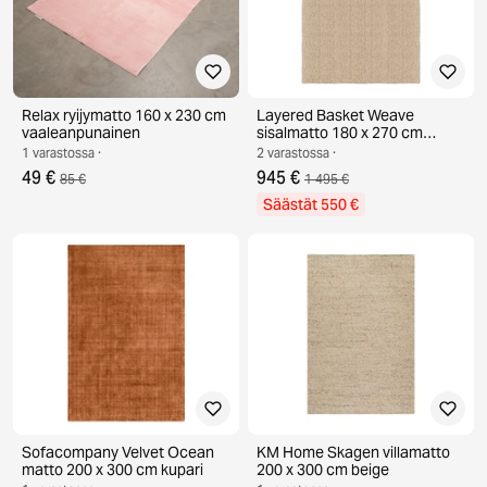
Relax ryijymatto 160 x 230 cm
Layered Basket Weave
vaaleanpunainen
sisalmatto 180 x 270 cm
natural
1 varastossa ·
2 varastossa ·
49 €
945 €
85 €
1 495 €
Säästät 550 €
Sofacompany Velvet Ocean
KM Home Skagen villamatto
matto 200 x 300 cm kupari
200 x 300 cm beige