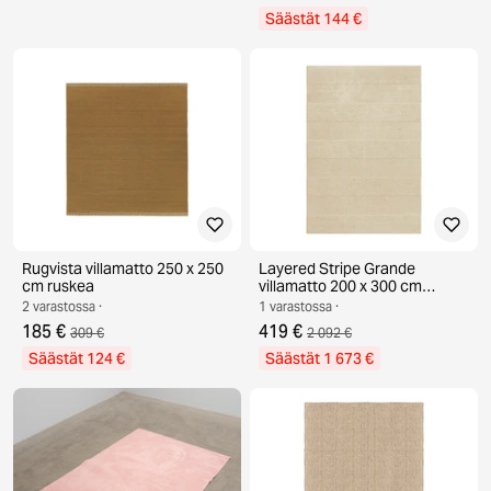
Säästät 144 €
Rugvista villamatto 250 x 250
Layered Stripe Grande
cm ruskea
villamatto 200 x 300 cm
Almond
2 varastossa ·
1 varastossa ·
185 €
419 €
309 €
2 092 €
Säästät 124 €
Säästät 1 673 €