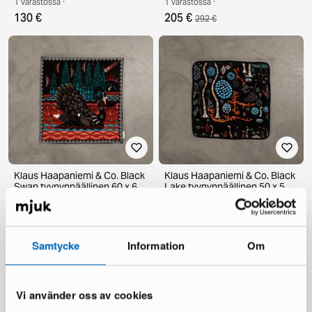
1 varastossa ·
1 varastossa ·
130 €
205 €
292 €
Klaus Haapaniemi & Co. Black
Klaus Haapaniemi & Co. Black
Swan tyynynpäällinen 60 x 60
Lake tyynynpäällinen 50 x 50
cm sametti
cm puuvillasametti
1 varastossa ·
1 varastossa ·
135 €
125 €
195 €
179 €
Samtycke
Information
Om
Vi använder oss av cookies