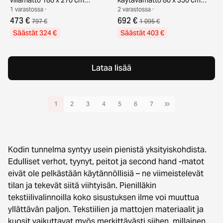
luonnonvalkoinen
beige / valkoinen
1 varastossa ·
2 varastossa ·
473 €
692 €
797 €
1 095 €
Säästät 324 €
Säästät 403 €
Lataa lisää
1
2
3
4
5
6
7
Kodin tunnelma syntyy usein pienistä yksityiskohdista.
Edulliset verhot, tyynyt, peitot ja second hand -matot
eivät ole pelkästään käytännöllisiä – ne viimeistelevät
tilan ja tekevät siitä viihtyisän. Pienilläkin
tekstiilivalinnoilla koko sisustuksen ilme voi muuttua
yllättävän paljon. Tekstiilien ja mattojen materiaalit ja
kuosit vaikuttavat myös merkittävästi siihen, millainen