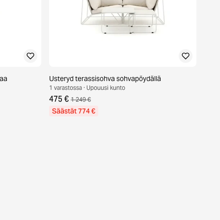
maa
Usteryd terassisohva sohvapöydällä
1 varastossa · Upouusi kunto
475 €
1 249 €
Säästät 774 €