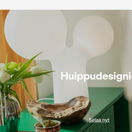
Huippudesign
Selaa nyt