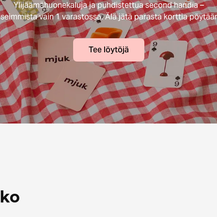
Ylijäämähuonekaluja ja puhdistettua second handia –
seimmista vain 1 varastossa. Älä jätä parasta korttia pöytää
Tee löytöjä
kko