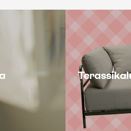
ia
Terassika