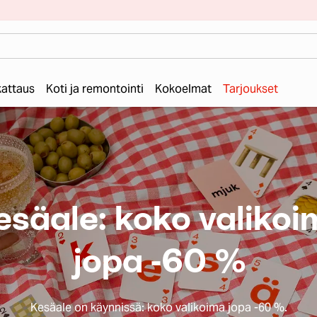
 kattaus
Koti ja remontointi
Kokoelmat
Tarjoukset
esäale: koko valikoi
jopa -60 %
Kesäale on käynnissä: koko valikoima jopa -60 %.