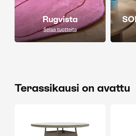
Rugvista
SO
Selaa tuotteita
Terassikausi on avattu