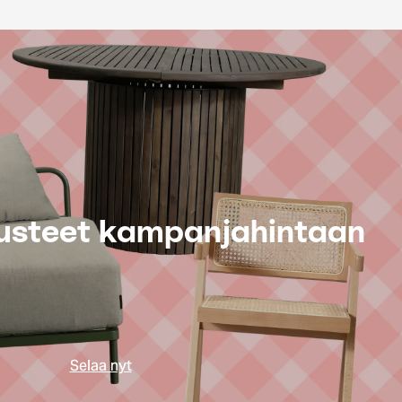
lusteet kampanjahintaan
Selaa nyt