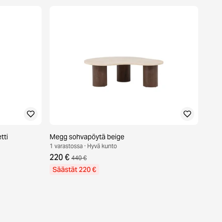
tti
Megg sohvapöytä beige
1 varastossa · Hyvä kunto
220 €
440 €
Säästät 220 €