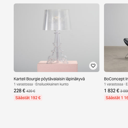
Kartell Bourgie pöytävalaisin läpinäkyvä
BoConcept Im
1 varastossa · Ensiluokkainen kunto
1 varastossa · 
228 €
1 832 €
420 €
3 00
Säästät 192 €
Säästät 1 1