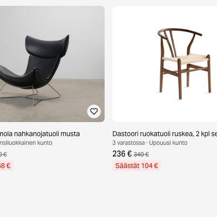
ola nahkanojatuoli musta
Dastoori ruokatuoli ruskea, 2 kpl se
Ensiluokkainen kunto
3 varastossa · Upouusi kunto
236 €
0 €
340 €
68 €
Säästät 104 €