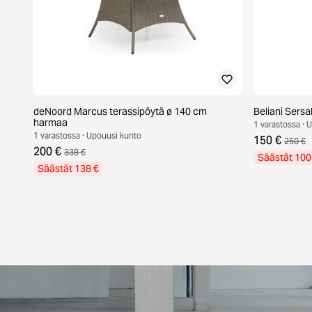
deNoord Marcus terassipöytä ø 140 cm
Beliani Sersal
harmaa
1 varastossa · 
1 varastossa · Upouusi kunto
150 €
250 €
200 €
338 €
Säästät 100
Säästät 138 €