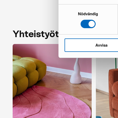
Samtyckesval
Nödvändig
Yhteistyöt
Avvisa