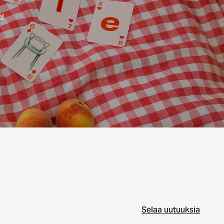
n!
Selaa uutuuksia