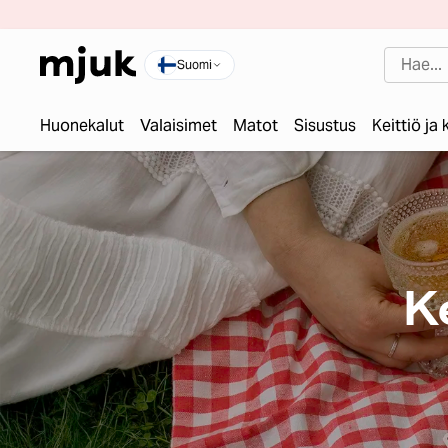
Suomi
Huonekalut
Valaisimet
Matot
Sisustus
Keittiö ja
K