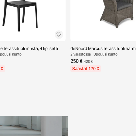
e terassituoli musta, 4 kpl setti
deNoord Marcus terassituoli har
Upouusi kunto
2 varastossa · Upouusi kunto
250 €
420 €
 €
Säästät 170 €